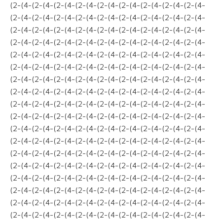
(2-(4-(2-(4-(2-(4-(2-(4-(2-(4-(2-(4-(2-(4-(2-(4-(2-(4-
(2-(4-(2-(4-(2-(4-(2-(4-(2-(4-(2-(4-(2-(4-(2-(4-(2-(4-
(2-(4-(2-(4-(2-(4-(2-(4-(2-(4-(2-(4-(2-(4-(2-(4-(2-(4-
(2-(4-(2-(4-(2-(4-(2-(4-(2-(4-(2-(4-(2-(4-(2-(4-(2-(4-
(2-(4-(2-(4-(2-(4-(2-(4-(2-(4-(2-(4-(2-(4-(2-(4-(2-(4-
(2-(4-(2-(4-(2-(4-(2-(4-(2-(4-(2-(4-(2-(4-(2-(4-(2-(4-
(2-(4-(2-(4-(2-(4-(2-(4-(2-(4-(2-(4-(2-(4-(2-(4-(2-(4-
(2-(4-(2-(4-(2-(4-(2-(4-(2-(4-(2-(4-(2-(4-(2-(4-(2-(4-
(2-(4-(2-(4-(2-(4-(2-(4-(2-(4-(2-(4-(2-(4-(2-(4-(2-(4-
(2-(4-(2-(4-(2-(4-(2-(4-(2-(4-(2-(4-(2-(4-(2-(4-(2-(4-
(2-(4-(2-(4-(2-(4-(2-(4-(2-(4-(2-(4-(2-(4-(2-(4-(2-(4-
(2-(4-(2-(4-(2-(4-(2-(4-(2-(4-(2-(4-(2-(4-(2-(4-(2-(4-
(2-(4-(2-(4-(2-(4-(2-(4-(2-(4-(2-(4-(2-(4-(2-(4-(2-(4-
(2-(4-(2-(4-(2-(4-(2-(4-(2-(4-(2-(4-(2-(4-(2-(4-(2-(4-
(2-(4-(2-(4-(2-(4-(2-(4-(2-(4-(2-(4-(2-(4-(2-(4-(2-(4-
(2-(4-(2-(4-(2-(4-(2-(4-(2-(4-(2-(4-(2-(4-(2-(4-(2-(4-
(2-(4-(2-(4-(2-(4-(2-(4-(2-(4-(2-(4-(2-(4-(2-(4-(2-(4-
(2-(4-(2-(4-(2-(4-(2-(4-(2-(4-(2-(4-(2-(4-(2-(4-(2-(4-