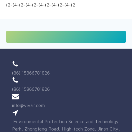
(2-(4-(2-(4-(2-(4-(2-(4-(2-(4-(2
(86) 15866781826
(86) 15866781826
info@vivalr.com
Environmental Protection Science and Technology
Park, Zhengfeng Road, High-tech Zone, Jinan City,