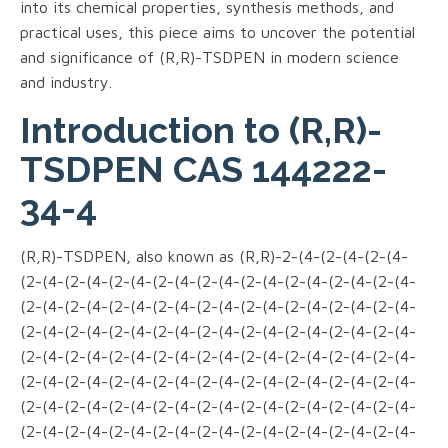
into its chemical properties, synthesis methods, and
practical uses, this piece aims to uncover the potential
and significance of (R,R)-TSDPEN in modern science
and industry.
Introduction to (R,R)-
TSDPEN CAS 144222-
34-4
(R,R)-TSDPEN, also known as (R,R)-2-(4-(2-(4-(2-(4-
(2-(4-(2-(4-(2-(4-(2-(4-(2-(4-(2-(4-(2-(4-(2-(4-(2-(4-
(2-(4-(2-(4-(2-(4-(2-(4-(2-(4-(2-(4-(2-(4-(2-(4-(2-(4-
(2-(4-(2-(4-(2-(4-(2-(4-(2-(4-(2-(4-(2-(4-(2-(4-(2-(4-
(2-(4-(2-(4-(2-(4-(2-(4-(2-(4-(2-(4-(2-(4-(2-(4-(2-(4-
(2-(4-(2-(4-(2-(4-(2-(4-(2-(4-(2-(4-(2-(4-(2-(4-(2-(4-
(2-(4-(2-(4-(2-(4-(2-(4-(2-(4-(2-(4-(2-(4-(2-(4-(2-(4-
(2-(4-(2-(4-(2-(4-(2-(4-(2-(4-(2-(4-(2-(4-(2-(4-(2-(4-