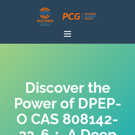
Discover the
Power of DPEP-
O CAS 808142-
23-6： A Deep