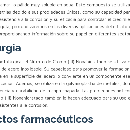
y amarillo pálido muy soluble en agua. Este compuesto se utili
ustrias debido a sus propiedades únicas, como su capacidad pa
esistencia a la corrosión y su eficacia para controlar el crecimi
 guía, profundizaremos en las diversas aplicaciones del nitrato 
proporcionando información sobre su papel en diferentes sector
rgia
metalúrgica, el Nitrato de Cromo (III) Nonahidratado se utiliza
n de acero inoxidable. Su capacidad para promover la formació
 en la superficie del acero lo convierte en un componente esen
cación. Además, se utiliza en la galvanoplastia de metales, do
encia y durabilidad de la capa chapada. Las propiedades antico
o (III) Nonahidratado también lo hacen adecuado para su uso e
sistentes a la corrosión.
tos farmacéuticos