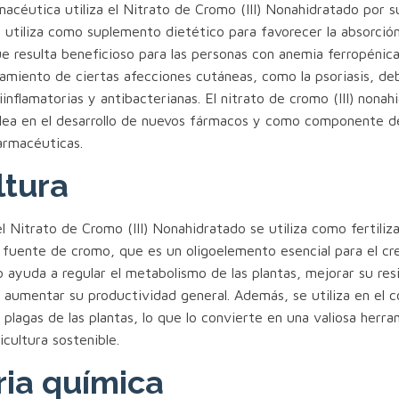
macéutica utiliza el Nitrato de Cromo (III) Nonahidratado por 
 utiliza como suplemento dietético para favorecer la absorción
ue resulta beneficioso para las personas con anemia ferropénic
atamiento de ciertas afecciones cutáneas, como la psoriasis, de
inflamatorias y antibacterianas. El nitrato de cromo (III) nonah
ea en el desarrollo de nuevos fármacos y como componente d
armacéuticas.
ltura
el Nitrato de Cromo (III) Nonahidratado se utiliza como fertiliza
 fuente de cromo, que es un oligoelemento esencial para el cr
o ayuda a regular el metabolismo de las plantas, mejorar su resi
aumentar su productividad general. Además, se utiliza en el co
lagas de las plantas, lo que lo convierte en una valiosa herra
icultura sostenible.
ria química