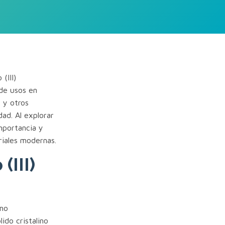
(III)
de usos en
a y otros
ad. Al explorar
importancia y
riales modernas.
(III)
omo
do cristalino