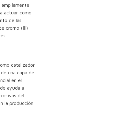
za ampliamente
ra actuar como
ento de las
de cromo (III)
es.
 como catalizador
n de una capa de
cial en el
nde ayuda a
rrosivas del
n la producción