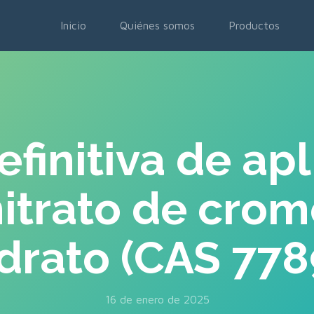
Inicio
Quiénes somos
Productos
efinitiva de ap
itrato de cromo
drato (CAS 778
16 de enero de 2025