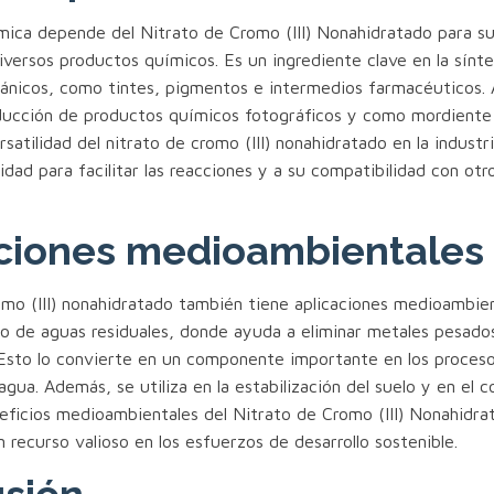
ímica depende del Nitrato de Cromo (III) Nonahidratado para su
versos productos químicos. Es un ingrediente clave en la sínte
nicos, como tintes, pigmentos e intermedios farmacéuticos.
roducción de productos químicos fotográficos y como mordiente
rsatilidad del nitrato de cromo (III) nonahidratado en la industr
dad para facilitar las reacciones y a su compatibilidad con ot
ciones medioambientales
omo (III) nonahidratado también tiene aplicaciones medioambient
to de aguas residuales, donde ayuda a eliminar metales pesado
Esto lo convierte en un componente importante en los proces
 agua. Además, se utiliza en la estabilización del suelo y en el c
eficios medioambientales del Nitrato de Cromo (III) Nonahidra
 recurso valioso en los esfuerzos de desarrollo sostenible.