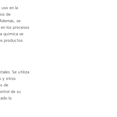
 uso en la
sis de
 Además, se
 en los procesos
ia química se
ros productos
ales. Se utiliza
s y otros
os de
ontrol de su
tado lo