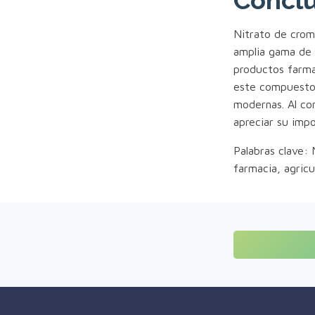
Conclu
Nitrato de crom
amplia gama de a
productos farma
este compuesto 
modernas. Al co
apreciar su impo
Palabras clave:
farmacia, agric