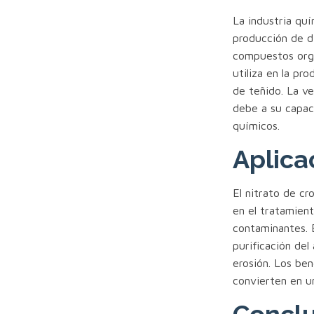
La industria qu
producción de di
compuestos orgá
utiliza en la p
de teñido. La ve
debe a su capaci
químicos.
Aplica
El nitrato de cr
en el tratamien
contaminantes. 
purificación del
erosión. Los ben
convierten en un