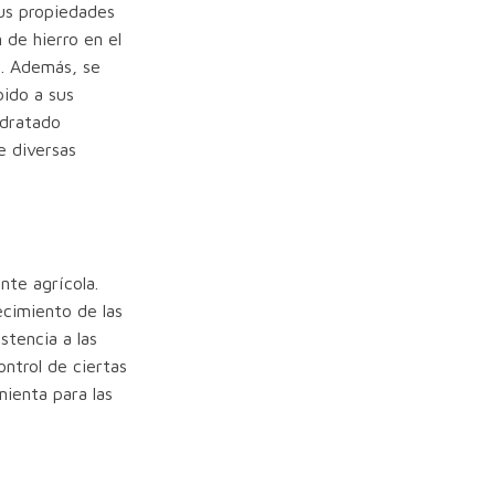
sus propiedades
 de hierro en el
a. Además, se
bido a sus
idratado
e diversas
nte agrícola.
ecimiento de las
stencia a las
ntrol de ciertas
mienta para las