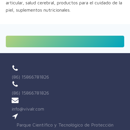
articular, salud cerebral, productos para el cuidado de la
piel, suplementos nutricionales.
(86) 15866781826
(86) 15866781826
info@vivalr.com
Parque Científico y Tecnológico de Protección