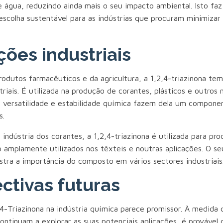
e água, reduzindo ainda mais o seu impacto ambiental. Isto faz
escolha sustentável para as indústrias que procuram minimizar
ções industriais
rodutos farmacêuticos e da agricultura, a 1,2,4-triazinona t
triais. É utilizada na produção de corantes, plásticos e outros 
ua versatilidade e estabilidade química fazem dela um compone
s.
indústria dos corantes, a 1,2,4-triazinona é utilizada para pro
o amplamente utilizados nos têxteis e noutras aplicações. O se
stra a importância do composto em vários sectores industriais
ctivas futuras
,4-Triazinona na indústria química parece promissor. À medida 
continuam a explorar as suas potenciais aplicações, é prováve