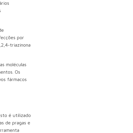
ários
s
de
nfecções por
,2,4-triazinona
as moléculas
entos. Os
ovos fármacos
sto é utilizado
ras de pragas e
erramenta