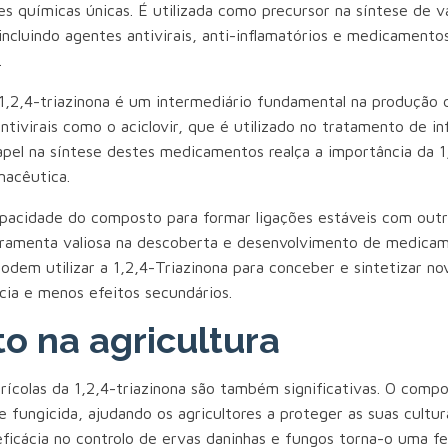
es químicas únicas. É utilizada como precursor na síntese de v
ncluindo agentes antivirais, anti-inflamatórios e medicamento
.
1,2,4-triazinona é um intermediário fundamental na produção 
tivirais como o aciclovir, que é utilizado no tratamento de i
apel na síntese destes medicamentos realça a importância da 1
macêutica.
apacidade do composto para formar ligações estáveis com outr
ramenta valiosa na descoberta e desenvolvimento de medicam
podem utilizar a 1,2,4-Triazinona para conceber e sintetizar n
cia e menos efeitos secundários.
o na agricultura
rícolas da 1,2,4-triazinona são também significativas. O compo
 fungicida, ajudando os agricultores a proteger as suas cultu
eficácia no controlo de ervas daninhas e fungos torna-o uma f