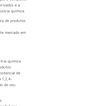
erivados e a
ústria química.
ura de produtos
este mercado em
stria química
rodutos
 potencial de
a 1,2,4-
ão do seu
s