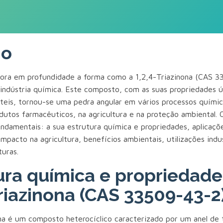
mo
lora em profundidade a forma como a 1,2,4-Triazinona (CAS 3
a indústria química. Este composto, com as suas propriedades ú
áteis, tornou-se uma pedra angular em vários processos químic
utos farmacêuticos, na agricultura e na proteção ambiental. O
undamentais: a sua estrutura química e propriedades, aplicaç
mpacto na agricultura, benefícios ambientais, utilizações indus
turas.
ura química e propriedade
Triazinona (CAS 33509-43-2
ona é um composto heterocíclico caracterizado por um anel de