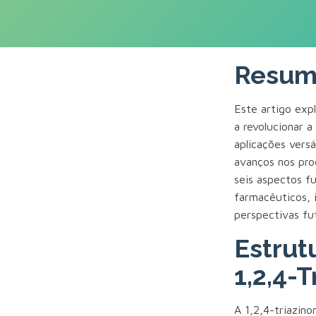
Resu
Este artigo exp
a revolucionar 
aplicações vers
avanços nos prod
seis aspectos f
farmacêuticos, i
perspectivas fu
Estrut
1,2,4-
A 1,2,4-triazin