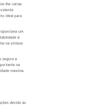
re-lhe várias
xcelente
to ideal para
proporciona um
tabilidade é
mo na síntese
s segura a
mportante na
ridade máxima.
ações devido às