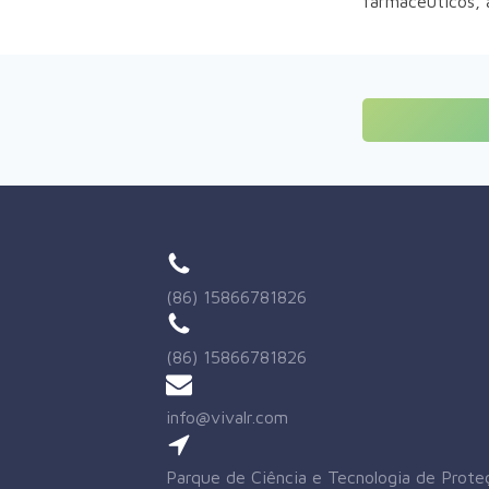
farmacêuticos, a
(86) 15866781826
(86) 15866781826
info@vivalr.com
Parque de Ciência e Tecnologia de Prote