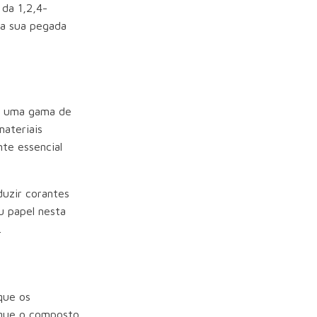
 da 1,2,4-
 a sua pegada
em uma gama de
materiais
nte essencial
duzir corantes
u papel nesta
.
que os
l que o composto