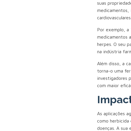
suas propriedad
medicamentos, i
cardiovasculares
Por exemplo, a 
medicamentos an
herpes. O seu p
na indústria far
Além disso, a c
torna-o uma fer
investigadores 
com maior eficá
Impact
As aplicações ag
como herbicida e
doenças. A sua 