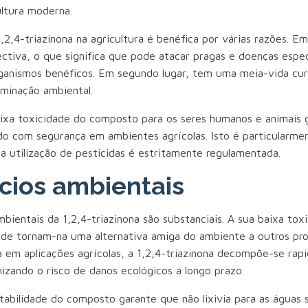
ultura moderna.
1,2,4-triazinona na agricultura é benéfica por várias razões. Em
ectiva, o que significa que pode atacar pragas e doenças espe
rganismos benéficos. Em segundo lugar, tem uma meia-vida cur
aminação ambiental.
aixa toxicidade do composto para os seres humanos e animais 
ado com segurança em ambientes agrícolas. Isto é particularm
a utilização de pesticidas é estritamente regulamentada.
cios ambientais
bientais da 1,2,4-triazinona são substanciais. A sua baixa tox
ade tornam-na uma alternativa amiga do ambiente a outros pr
a em aplicações agrícolas, a 1,2,4-triazinona decompõe-se ra
izando o risco de danos ecológicos a longo prazo.
stabilidade do composto garante que não lixivia para as águas