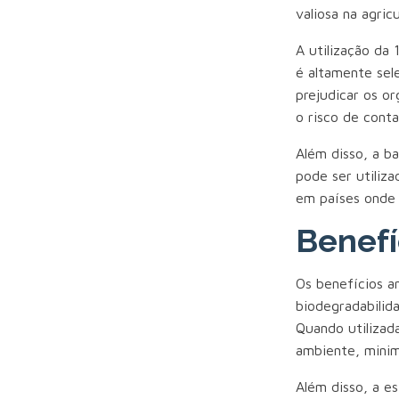
valiosa na agric
A utilização da 
é altamente sel
prejudicar os o
o risco de cont
Além disso, a b
pode ser utiliz
em países onde 
Benefí
Os benefícios am
biodegradabilid
Quando utilizad
ambiente, minim
Além disso, a e