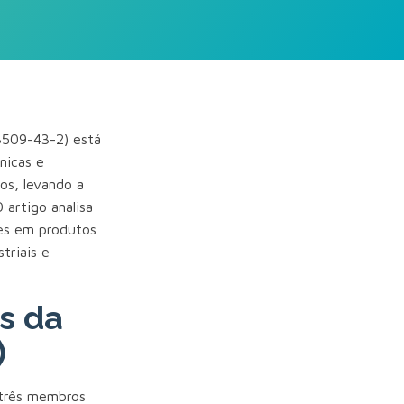
3509-43-2) está
nicas e
os, levando a
 artigo analisa
ões em produtos
triais e
s da
)
 três membros