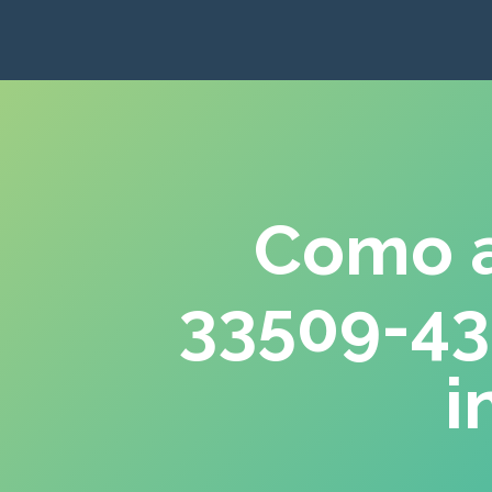
Como a
33509-43-
i