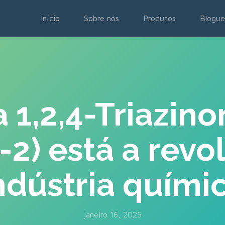
Início
Sobre nós
Produtos
Blogue
 1,2,4-Triazino
2) está a revo
ndústria quími
janeiro 16, 2025