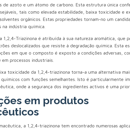
 de azoto e um átomo de carbono. Esta estrutura única confe
sejáveis, tais como elevada estabilidade, baixa toxicidade e e
 solventes orgânicos. Estas propriedades tornam-no um candida
s na indústria química.
da 1,2,4-Triazinona é atribuída à sua natureza aromática, que 
trões deslocalizados que resiste à degradação química. Esta es
cações em que o composto é exposto a condições adversas, co
 em processos industriais.
ixa toxicidade da 1,2,4-triazinona torna-a uma alternativa mai
 químicos com funções semelhantes. Isto é particularmente i
cêutica, onde a segurança dos ingredientes activos é uma prio
ções em produtos
êuticos
rmacêutica, a 1,2,4-triazinona tem encontrado numerosas aplic