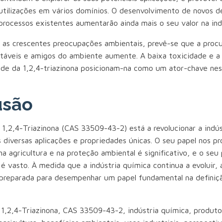
utilizações em vários domínios. O desenvolvimento de novos d
processos existentes aumentarão ainda mais o seu valor na ind
 as crescentes preocupações ambientais, prevê-se que a proc
táveis e amigos do ambiente aumente. A baixa toxicidade e a
ade da 1,2,4-triazinona posicionam-na como um ator-chave n
usão
 1,2,4-Triazinona (CAS 33509-43-2) está a revolucionar a indú
s diversas aplicações e propriedades únicas. O seu papel nos p
a agricultura e na proteção ambiental é significativo, e o seu
é vasto. À medida que a indústria química continua a evoluir, 
 preparada para desempenhar um papel fundamental na definiç
 1,2,4-Triazinona, CAS 33509-43-2, indústria química, produto