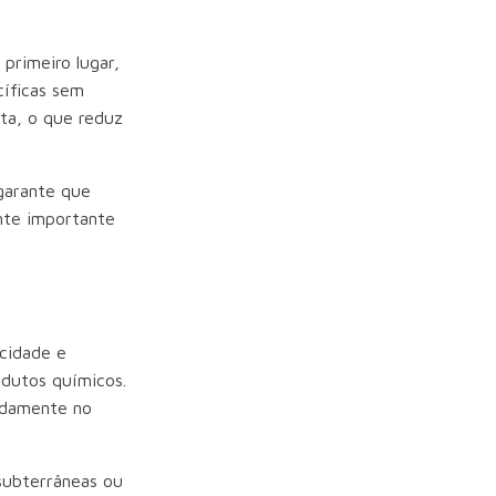
 primeiro lugar,
cíficas sem
ta, o que reduz
garante que
ente importante
icidade e
odutos químicos.
pidamente no
 subterrâneas ou