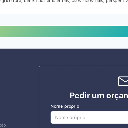
gricultura, benefícios ambientais, usos industriais, perspectiv
Pedir um orçam
Nome próprio
ção